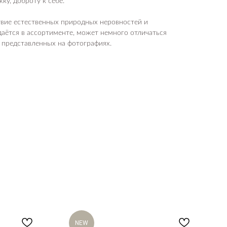
ку, доброту к себе.
твие естественных природных неровностей и
аётся в ассортименте, может немного отличаться
 представленных на фотографиях.
NEW