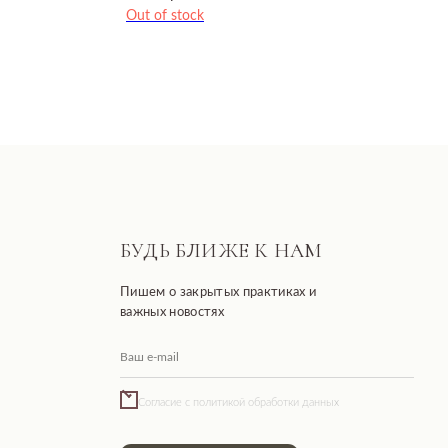
Out of stock
БУДЬ БЛИЖЕ К НАМ
Пишем о закрытых практиках и
важных новостях
Согласие с политикой обработки данных
Подписаться
Разработано FIRSTOV x MORINA