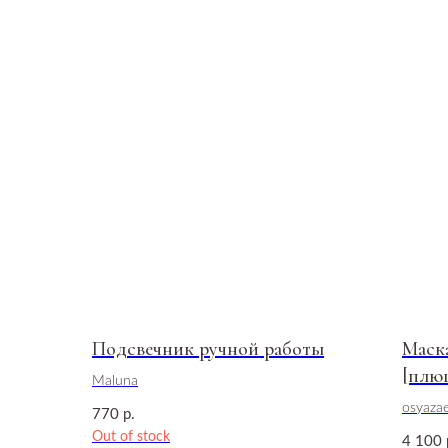
Подсвечник ручной работы
Маск
[плю
Maluna
osyaza
770
р.
Out of stock
4 100