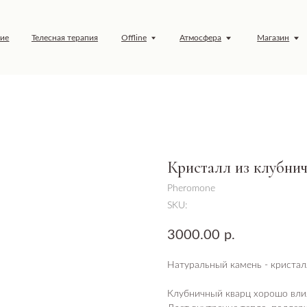
елесная терапия
Offline
Атмосфера
Магазин
Обучение
Кристалл из клубни
Pheromone
SKU:
3000.00
р.
Натуральный камень - кристал
Клубничный кварц хорошо влия