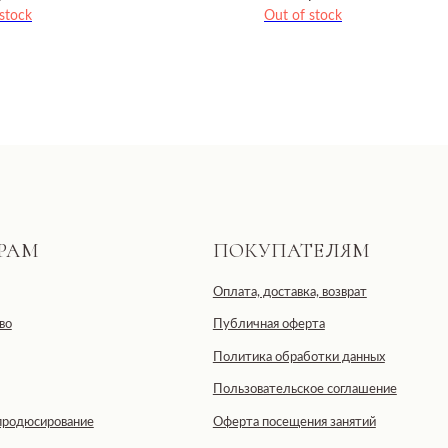
stock
Out of stock
ПОКУПАТЕЛЯМ
Оплата, доставка, возврат
Публичная оферта
Политика обработки данных
Пользовательское соглашение
ование
Оферта посещения занятий
Оферта подарочных сертификатов
тственностью «ДЕВЕЛОПМЕНТ-СИТИ»
ская область, г. Москва, ул. 2-я
IDE