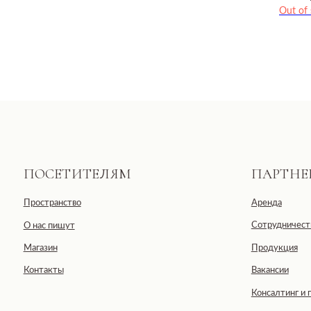
Out of 
ПОСЕТИТЕЛЯМ
ПАРТНЕРАМ
Пространство
Аренда
Сотрудничество
О нас пишут
Магазин
Продукция
Контакты
Вакансии
Консалтинг и продюсир
Общество с ограниченной отве
ООО «ДЕВЕЛОПМЕНТ-СИТИ»
ИНН: 7703441890
Юридический адрес: 123100, Москов
Черногрязская, д. 6, к. 1, ЖК REDS
E-mail: info@pheromonewomen.com
Телефон: +7 (901) 731-13-73