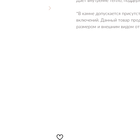
Дает внутренне тепло, поддерж
*В камне допускается присутс
включений. Данный товар прод
размером и внешним видом от