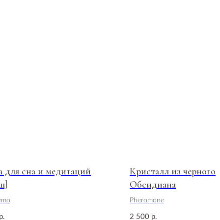
а для сна и медитаций
Кристалл из черного
ш]
Обсидиана
emo
Pheromone
2 500
р.
р.