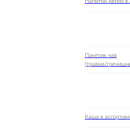
Напиток Refeel в
Пакетик чая
(травки/гречишн
Каша в ассортим