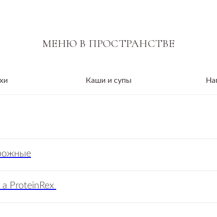
хи
Каши и супы
На
рожные
а ProteinRex