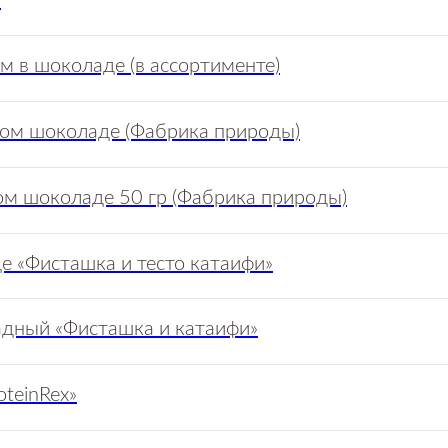
я
м в шоколаде (в ассортименте)
ом шоколаде (Фабрика природы)
м шоколаде 50 гр (Фабрика природы)
е «Фисташка и тесто катаифи»
дный «Фисташка и катаифи»
teinRex»