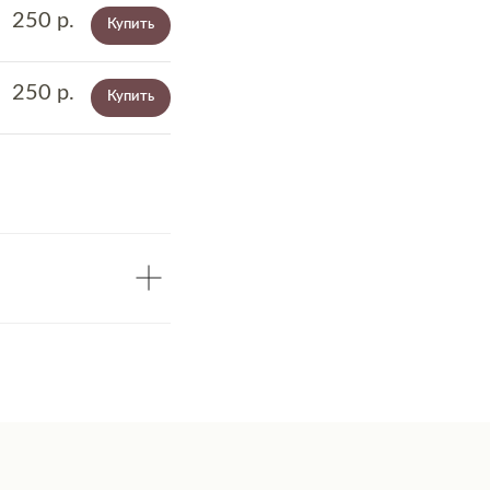
250
р.
Купить
250
р.
Купить
БУДЬ БЛИЖЕ К НАМ
Пишем о закрытых практиках и
важных новостях
Согласие с политикой обработки данных
Подписаться
Разработано FIRSTOV x MORINA