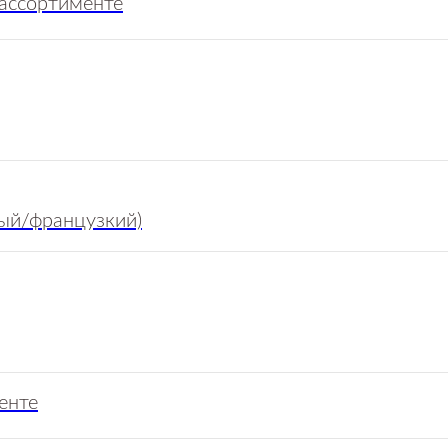
 ассортименте
ый/французкий)
енте