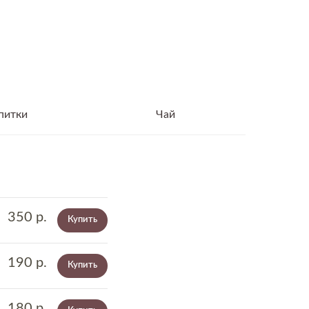
питки
Чай
350
р.
Купить
190
р.
Купить
180
р.