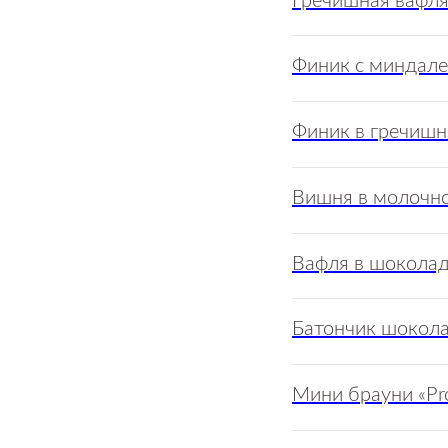
Гречишная вафл
Финик с миндале
Финик в гречишн
Вишня в молочно
Вафля в шоколад
Батончик шокола
Мини брауни «Pro