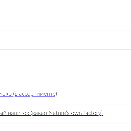
око (в ассортименте)
й напиток (какао Nature’s own factory)