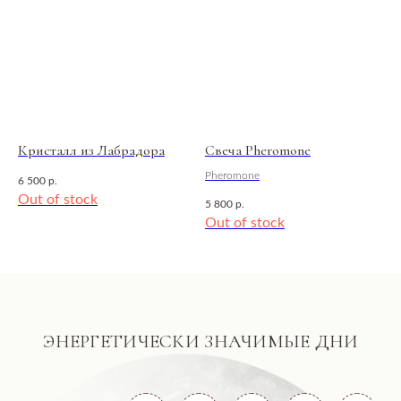
Кристалл из Лабрадора
Свеча Pheromone
Pheromone
6 500
р.
Out of stock
5 800
р.
Out of stock