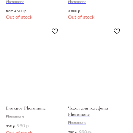
Pheromone
Pheromone
from
4 900
р.
3 800
р.
Out of stock
Out of stock
Блокнот Pheromone
Чехол для телефона
Pheromone
Pheromone
Pheromone
990
р.
350
р.
990
р.
790
р.