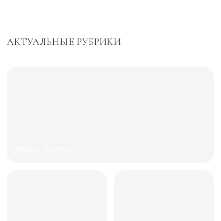
Магазин
Расписание
Диагностика
Заботьтесь о себе с любовью, посещая
телесные, энергетические и прикладные
практики. Ориентируйтесь на
рекомендации лунного календаря.
Вдохновляйтесь опытом, который бережно
передают наши проводники.