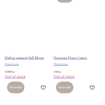
Открыть календарь
ГОНГИ PHEROMONE
Pheromone собрал уникальные гонги и передал
звучание каждого в разнообразии звуковых практик.
Набор камней Full Moon
Палочка Пало Санто
Узнайте больше об истории гонгов и их влиянии
на ваше состояние.
Pheromone
Pheromone
3 000
р.
350
р.
Out of stock
Out of stock
Выбрать свою практику
Bestseller
Bestseller