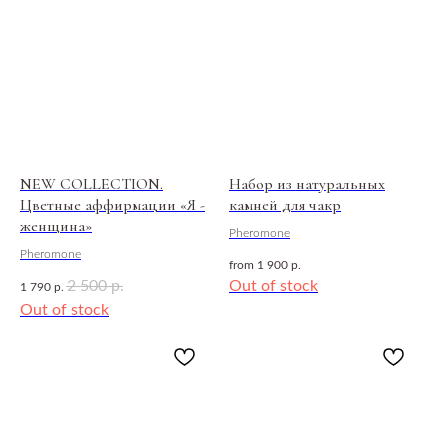
МОБИЛЬНОЕ ПРИЛОЖЕНИЕ
PHEROMONE
Установить
ГАЛЕРЕЯ ТОВАРОВ
NEW COLLECTION.
Набор из натуральных
Цветные аффирмации «Я -
камней для чакр
женщина»
Pheromone
Pheromone
from
1 900
р.
2 500
Out of stock
р.
1 790
р.
Out of stock