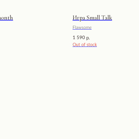
month
Игра Small Talk
Flawsome
1 590
р.
Out of stock