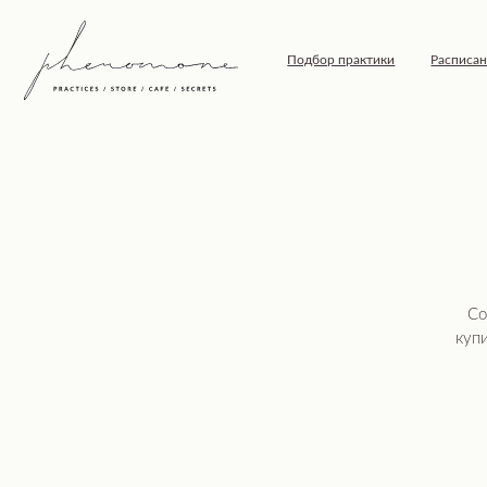
Подбор практики
Расписание
Т
Собрали д
купить как 
м