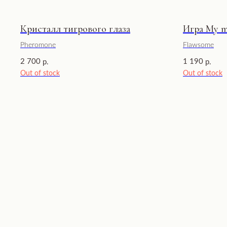
Кристалл тигрового глаза
Игра My 
Pheromone
Flawsome
2 700
1 190
р.
р.
Out of stock
Out of stock