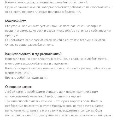
Камень семьи, рода, гармоничных семейных отношений.
Один из важных камней, которые помогают работать с психосоматикой,
осознавать психологические причины заболеваний.
Моховой Агат
Его узоры напоминают густые хвойные леса, заснеженные горные
вершины, замерзшие реки и озера. Моховой Агат впитал в себя энергию
природы.
Он помогает мягко заземлиться, войти в контакт с телом и с Землей.
Очень хорошо расслабляет тело.
Как использовать и где расположить?
Кристалл можно расположить в гостиной, в спальне. В любом месте,
в котором вы расслабляетесь и отдыхаете.
Камень в форме галтовки можно носить с собой в сумочке, либо носить
в виде украшений.
Брать с собой на медитации.
Очищение камня:
Любой камень необходимо очищать до и после практики с ним
от накопленной негативной информации и энергии.
Лучший способ очистки камней — это сухая морская соль. Камень
необходимо поместить в сухую морскую соль на трое суток, далее
вы можете использовать его в своих повседневных ритуалах. Соль
после очистки необходимо утилизировать и не использовать в пищевых