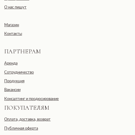
Общество с ограниченной
ответственностью
«ДЕВЕЛОПМЕНТ-СИТИ»
ООО «ДЕВЕЛОПМЕНТ-СИТИ»
ИНН: 7703441890
Разработано FIRSTOV x MORINA
Юридический адрес: 123100,
Московская область, г. Москва, ул.
2-я Черногрязская, д. 6, к. 1, ЖК
REDSIDE
E-mail: info@pheromonewomen.com
Телефон: +7 (901) 731-13-73