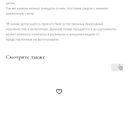
целях.
Так же камень можно очищать огнем, поставив рядом с камнем
зажженную свечу.
*В камне допускается присутствие естественных природных
неровностей и включений. Данный товар продаётся в ассортименте,
может немного отличаться размером и внешним видом от
представленных на фотографиях.
Смотрите также
ПОСЕТИТЕЛЯМ
Пространство
О нас пишут
Магазин
Контакты
ПАРТНЕРАМ
Аренда
Сотрудничество