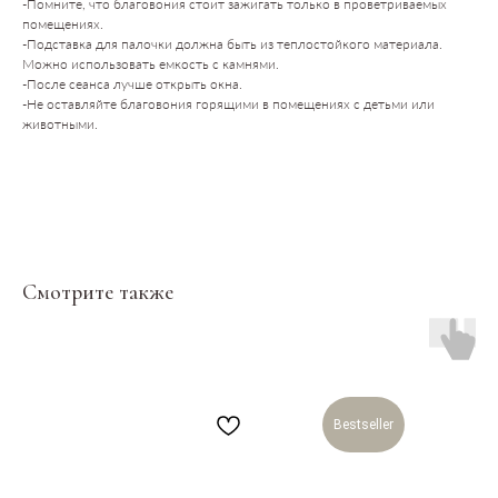
-Помните, что благовония стоит зажигать только в проветриваемых
помещениях.
Пространство
-Подставка для палочки должна быть из теплостойкого материала.
О нас пишут
Можно использовать емкость с камнями.
-После сеанса лучше открыть окна.
Магазин
-Не оставляйте благовония горящими в помещениях с детьми или
животными.
Контакты
ПАРТНЕРАМ
Аренда
Сотрудничество
Продукция
Вакансии
Смотрите также
Консалтинг и продюсирование
ПОКУПАТЕЛЯМ
Оплата, доставка, возврат
Публичная оферта
Политика обработки данных
Пользовательское соглашение
Bestseller
Оферта посещения занятий
Оферта подарочных сертификатов