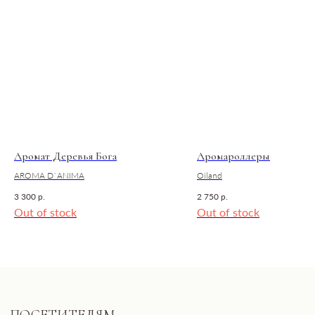
БУДЬ БЛИЖЕ К НАМ
Пишем о закрытых практиках и важных новостях
Согласие с политикой обработки данных
Подписаться
Аромат Деревья Бога
Аромароллеры
Общество с ограниченной
AROMA D`ANIMA
Oiland
ответственностью
«ДЕВЕЛОПМЕНТ-СИТИ»
ООО «ДЕВЕЛОПМЕНТ-СИТИ»
3 300
р.
2 750
р.
ИНН: 7703441890
Разработано FIRSTOV x MORINA
Out of stock
Out of stock
Юридический адрес: 123100,
Московская область, г. Москва, ул.
2-я Черногрязская, д. 6, к. 1, ЖК
REDSIDE
E-mail: info@pheromonewomen.com
Телефон: +7 (901) 731-13-73