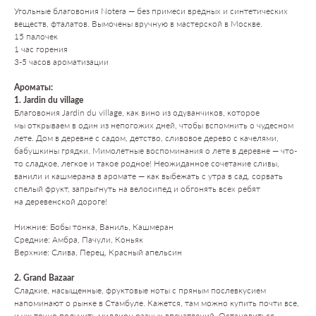
Угольные благовония Notera — без примеси вредных и синтетических
веществ, фталатов. Вымочены вручную в мастерской в Москве.
15 палочек
1 час горения
3-5 часов ароматизации
Ароматы:
1. Jardin du village
Благовония Jardin du village, как вино из одуванчиков, которое
мы открываем в один из непогожих дней, чтобы вспомнить о чудесном
лете. Дом в деревне с садом, детство, сливовое дерево с качелями,
бабушкины грядки. Мимолетные воспоминания о лете в деревне — что-
то сладкое, легкое и такое родное! Неожиданное сочетание сливы,
ванили и кашмерана в аромате — как выбежать с утра в сад, сорвать
спелый фрукт, запрыгнуть на велосипед и обгонять всех ребят
на деревенской дороге!
Нижние: Бобы тонка, Ваниль, Кашмеран
Средние: Амбра, Пачули, Коньяк
Верхние: Слива, Перец, Красный апельсин
2. Grand Bazaar
Сладкие, насыщенные, фруктовые ноты с пряным послевкусием
напоминают о рынке в Стамбуле. Кажется, там можно купить почти все,
и уж точно получить миллион разных впечатлений. Остановиться