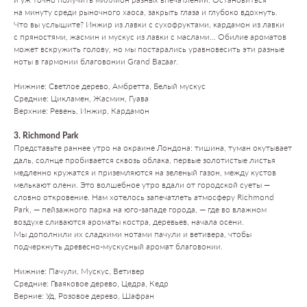
на минуту среди рыночного хаоса, закрыть глаза и глубоко вдохнуть.
Что вы услышите? Инжир из лавки с сухофруктами, кардамон из лавки
с пряностями, жасмин и мускус из лавки с маслами… Обилие ароматов
может вскружить голову, но мы постарались уравновесить эти разные
ноты в гармонии благовонии Grand Bazaar.
Нижние: Светлое дерево, Амбретта, Белый мускус
Средние: Цикламен, Жасмин, Гуава
Верхние: Ревень, Инжир, Кардамон
3. Richmond Park
Представьте раннее утро на окраине Лондона: тишина, туман окутывает
даль, солнце пробивается сквозь облака, первые золотистые листья
медленно кружатся и приземляются на зеленый газон, между кустов
мелькают олени. Это волшебное утро вдали от городской суеты —
словно откровение. Нам хотелось запечатлеть атмосферу Richmond
Park, — пейзажного парка на юго-западе города, — где во влажном
воздухе сливаются ароматы костра, деревьев, начала осени.
Мы дополнили их сладкими нотами пачули и ветивера, чтобы
подчеркнуть древесно-мускусный аромат благовонии.
Нижние: Пачули, Мускус, Ветивер
Средние: Гваяковое дерево, Цедра, Кедр
Верние: Уд, Розовое дерево, Шафран