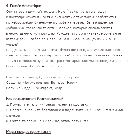
4. Fumée Aromatique
Окунитесь в шумный полдень Нью-Йорка: туристы спешат
к достопримечательностям, сигналят желтые такси, разбегаются
по небоскребам бизнесмены с кофе наперевес. Вы в эпицентре
урбанизма. Улавливаете сотни запахов, которые складываются
в неожиданную композицию. Рождает это оригинальное сочетание
католический собор св. Патрика на 5-й Авеню между 50-й и 51-й
улицей.
Сладковатый и нежный аромат булочной неподалеку смешивается
с легким, мистическим, терпким шлейфом соборного ладана. Именно
такую нетривиальную, многогранную гармонию мы воссоздали в наших
благовониях «Fumée Aromatique».
Нижние: Бергамот, Древесная кора, Мускус
Средние: Можжевельник, Ветивер, Элеми
Верхние: Ладан, Грейпфрут, Кедр
Как пользоваться благовониями?
1. Поместите палочку тонким краем в подставку
2. Слегка наклоните благовоние и подожгите кончик зажигалкой или
спичкой
3. Оставьте пламя на 10 секунд, затем потушите
Меры предосторожности
ПОСЕТИТЕЛЯМ