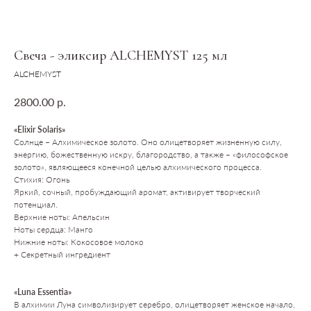
Свеча - эликсир ALCHEMYST 125 мл
ALCHEMYST
р.
2800.00
«Elixir Solaris»
Солнце – Алхимическое золото. Оно олицетворяет жизненную силу,
энергию, божественную искру, благородство, а также – «философское
золото», являющееся конечной целью алхимического процесса.
Стихия: Огонь
Яркий, сочный, пробуждающий аромат, активирует творческий
потенциал.
Верхние ноты: Апельсин
Ноты сердца: Манго
Нижние ноты: Кокосовое молоко
+ Секретный ингредиент
«Luna Essentia»
В алхимии Луна символизирует серебро, олицетворяет женское начало,