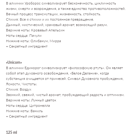
В алхимии Уроборос символизирует бесконечность, цикличность
жизни, смерти и возрождения, а также единство противоположностей.
Вечный процесс трансмутации, жизненность, стойкость.
Стихия: Все 4 стихии и их постоянное превращение.
ПОСЕТИТЕЛЯМ
Дымный, мистический, храмовый аромат, возносящий разум.
Верхние ноты: Кровавый Апельсин
Пространство
Ноты сердца: Пачули
О нас пишут
Нижние ноты: Олибанум, Мирра
+ Секретный ингредиент
Магазин
Контакты
«Unicorn»
В алхимии Единорог символизирует «философскую ртуть». Он являет
ПАРТНЕРАМ
собой этап духовного освобождения, «Белое Делание», когда
субстанция очищается от примесей. Символ Духовного пробуждения,
Аренда
Ясности, Чистоты.
Сотрудничество
Стихия: Воздух
Продукция
Звонкий, свежий, чистый аромат, пробуждающий радость и оптимизм.
Вакансии
Верхние ноты: Лунный цветок
Консалтинг и продюсирование
Ноты сердца: Цитронелла
ПОКУПАТЕЛЯМ
Нижние ноты: Ваниль
+ Секретный ингредиент
Оплата, доставка, возврат
Публичная оферта
125 ml
Политика обработки данных