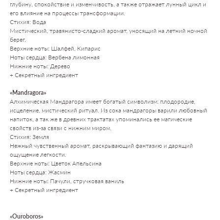
глубину, спокойствие и изменчивость, а также отражает лунный цикл и
его влияние на процессы трансформации.
Стихия: Вода
Мистический, травянисто-сладкий аромат, уносящий на летний ночной
берег.
Верхние ноты: Шалфей, Кипарис
Ноты сердца: Вербена лимонная
Нижние ноты: Дерево
+ Секретный ингредиент
«Mandragora»
Алхимическая Мандрагора имеет богатый символизм: плодородие,
исцеление, мистический ритуал. Из сока мандрагоры варили любовный
напиток, а так же в древних трактатах упоминались ее магические
свойств из-за связи с нижним миром.
Стихия: Земля
Нежный чувственный аромат, раскрывающий фантазию и дарящий
ощущение легкости.
Верхние ноты: Цветок Апельсина
Ноты сердца: Жасмин
Нижние ноты: Пачули, стручковая ваниль
+ Секретный ингредиент
«Ouroboros»