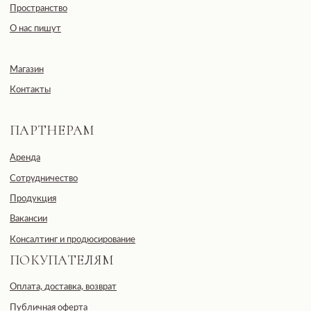
Согласие с политикой обработки данных
Подписаться
Общество с ограниченной
ответственностью
«ДЕВЕЛОПМЕНТ-СИТИ»
ООО «ДЕВЕЛОПМЕНТ-СИТИ»
ИНН: 7703441890
Разработано FIRSTOV x MORINA
Юридический адрес: 123100,
Московская область, г. Москва, ул.
2-я Черногрязская, д. 6, к. 1, ЖК
REDSIDE
E-mail: info@pheromonewomen.com
Телефон: +7 (901) 731-13-73