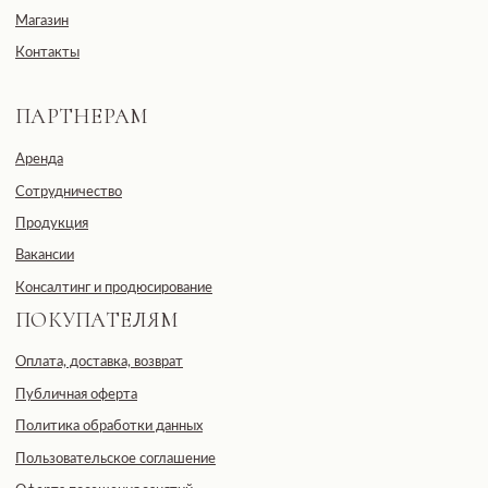
Подписаться
Общество с ограниченной
ответственностью
«ДЕВЕЛОПМЕНТ-СИТИ»
ООО «ДЕВЕЛОПМЕНТ-СИТИ»
ИНН: 7703441890
Разработано FIRSTOV x MORINA
Юридический адрес: 123100,
Московская область, г. Москва, ул.
2-я Черногрязская, д. 6, к. 1, ЖК
REDSIDE
E-mail: info@pheromonewomen.com
Телефон: +7 (901) 731-13-73