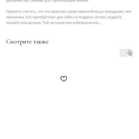
духовные наставники для гармонизации жизни.
Принято считать, что эта практика свойственна больше женщинам, чем
мужчинам. Его приобретают для себя и в подарок сестре, подруге,
коллеге или дочери. Той, которая вам небезразлична...
Смотрите также
ПОСЕТИТЕЛЯМ
Пространство
О нас пишут
Магазин
Контакты