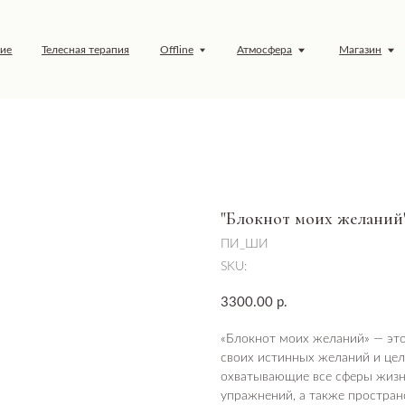
елесная терапия
Offline
Атмосфера
Магазин
Обучение
"Блокнот моих желаний
ПИ_ШИ
SKU:
3300.00
р.
«Блокнот моих желаний» — это
своих истинных желаний и цел
охватывающие все сферы жизн
упражнений, а также простран