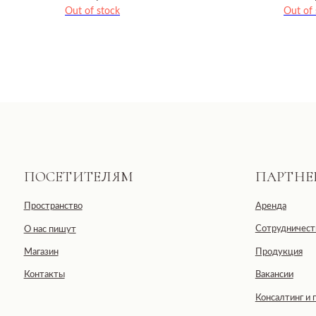
Out of stock
Out of 
ПОСЕТИТЕЛЯМ
ПАРТНЕРАМ
Пространство
Аренда
Сотрудничество
О нас пишут
Магазин
Продукция
Контакты
Вакансии
Консалтинг и продюсир
Общество с ограниченной отве
ООО «ДЕВЕЛОПМЕНТ-СИТИ»
ИНН: 7703441890
Юридический адрес: 123100, Москов
Черногрязская, д. 6, к. 1, ЖК REDS
E-mail: info@pheromonewomen.com
Телефон: +7 (901) 731-13-73