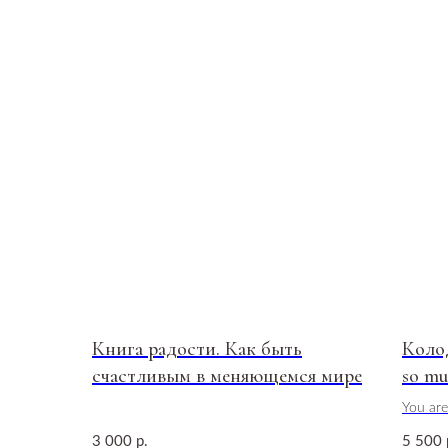
Книга радости. Как быть
Колод
счастливым в меняющемся мире
so mu
You ar
3 000
5 500
р.