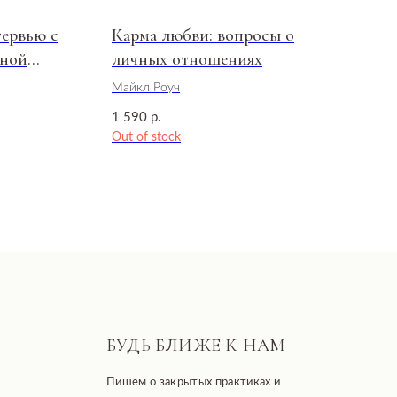
ервью с
Карма любви: вопросы о
чной
личных отношениях
Майкл Роуч
1 590
р.
Out of stock
БУДЬ БЛИЖЕ К НАМ
Пишем о закрытых практиках и
важных новостях
Согласие с политикой обработки данных
Подписаться