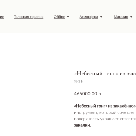
елесная терапия
Offline
Атмосфера
Магазин
Обучение
«Небесный гонг» из зак
SKU:
465000.00
р.
«Небесный гонг» из закалённо
инструмент, который сочетает 
поверхность украшает естест
закалки.