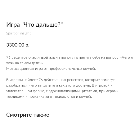
Игра "Что дальше?"
Spirit of insight
3300.00
р.
76 рецептов счастливой жизни помогут ответить себе на вопрос: «Чего я
хочу на самом деле?».
Мотивационная игра от профессиональных коучей.
ПОСЕТИТЕЛЯМ
В игре вы найдете 76 действенных рецептов, которые помогут
Пространство
разобраться, чего вы хотите и как этого достичь. В игровой и
увлекательной форме, с вдохновляющими цитатами, примерами,
О нас пишут
техниками и практиками от психологов и коучей.
Магазин
Контакты
Смотрите также
ПАРТНЕРАМ
Аренда
Сотрудничество