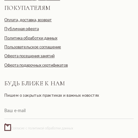
Общество с ограниченной
ответственностью
«ДЕВЕЛОПМЕНТ-СИТИ»
ООО «ДЕВЕЛОПМЕНТ-СИТИ»
ИНН: 7703441890
Разработано FIRSTOV x MORINA
Юридический адрес: 123100,
Московская область, г. Москва, ул.
2-я Черногрязская, д. 6, к. 1, ЖК
REDSIDE
E-mail: info@pheromonewomen.com
Телефон: +7 (901) 731-13-73