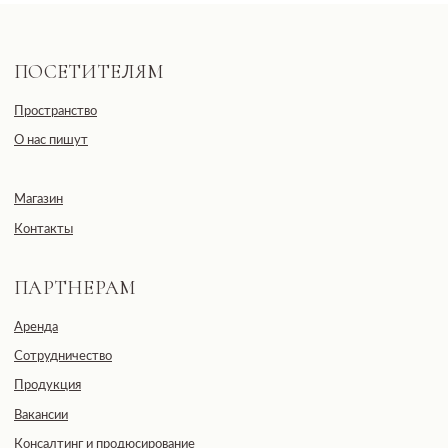
Продукция
Вакансии
Консалтинг и продюсирование
ПОКУПАТЕЛЯМ
Оплата, доставка, возврат
Публичная оферта
Политика обработки данных
Пользовательское соглашение
Оферта посещения занятий
Оферта подарочных сертификатов
БУДЬ БЛИЖЕ К НАМ
Пишем о закрытых практиках и важных новостях
Согласие с политикой обработки данных
Подписаться