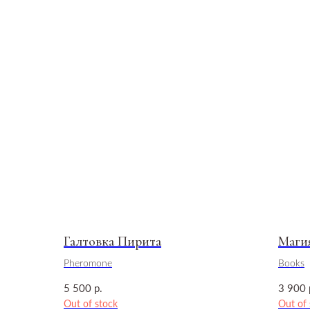
Галтовка Пирита
Маги
Pheromone
Books
р.
5 500
3 900
Out of stock
Out of 