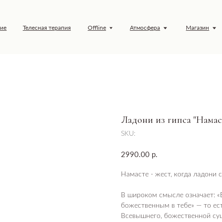
елесная терапия
Offline
Атмосфера
Магазин
Обучение
Ладони из гипса "Намас
SKU:
р.
2990.00
Намасте - жест, когда ладони 
В широком смысле означает: «
божественным в тебе» — то ес
Всевышнего, божественной сущ