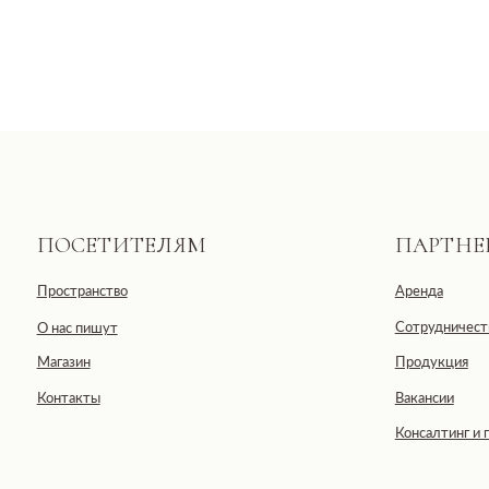
ПОСЕТИТЕЛЯМ
ПАРТНЕРАМ
Пространство
Аренда
Сотрудничество
О нас пишут
Магазин
Продукция
Контакты
Вакансии
Консалтинг и продюсир
Общество с ограниченной отве
ООО «ДЕВЕЛОПМЕНТ-СИТИ»
ИНН: 7703441890
Юридический адрес: 123100, Москов
Черногрязская, д. 6, к. 1, ЖК REDS
E-mail: info@pheromonewomen.com
Телефон: +7 (901) 731-13-73