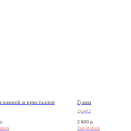
я камней и кристаллов
Гуаша
QUARZ
р.
р.
2 800
stock
Out of stock