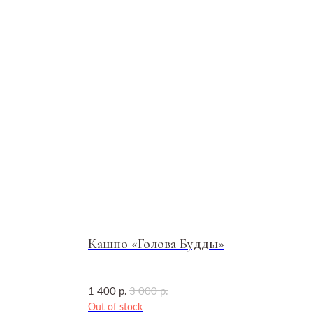
Кашпо «Голова Будды»
р.
р.
1 400
3 000
Out of stock