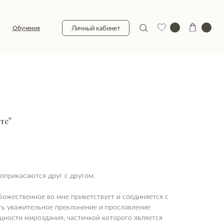
Личный кабинет
те"
соприкасаются друг с другом.
Божественное во мне приветствует и соединяется с
ть уважительное преклонение и прославление
ности мироздания, частичкой которого является