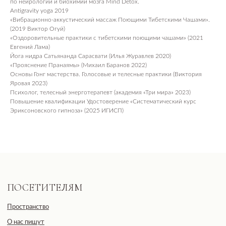
по нейрологии и биохимии мозга Mind Detox.
Консалтинг и продюсирование
Antigravity yoga 2019
ПОКУПАТЕЛЯМ
«Вибрационно-аккустический массаж Поющими Тибетскими Чашами».
(2019 Виктор Огуй)
Оплата, доставка, возврат
«Оздоровительные практики с тибетскими поющими чашами» (2021
Публичная оферта
Евгений Лама)
Йога нидра Сатьянанда Сарасвати (Илья Журавлев 2020)
Политика обработки данных
«Прояснение Пранаямы» (Михаил Баранов 2022)
Пользовательское соглашение
Основы Гонг мастерства. Голосовые и телесные практики (Виктория
Оферта посещения занятий
Яровая 2023)
Оферта подарочных сертификатов
Психолог, телесный энерготерапевт (академия «Три мира» 2023)
Повышение квалификации Удостоверение «Систематический курс
БУДЬ БЛИЖЕ К НАМ
Эриксоновского гипноза» (2025 ИГИСП)
Пишем о закрытых практиках и важных новостях
Согласие с политикой обработки данных
Подписаться
Общество с ограниченной