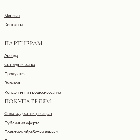
ответственностью
«ДЕВЕЛОПМЕНТ-СИТИ»
ООО «ДЕВЕЛОПМЕНТ-СИТИ»
ИНН: 7703441890
Разработано FIRSTOV x MORINA
Юридический адрес: 123100,
Московская область, г. Москва, ул.
2-я Черногрязская, д. 6, к. 1, ЖК
REDSIDE
E-mail: info@pheromonewomen.com
Телефон: +7 (901) 731-13-73