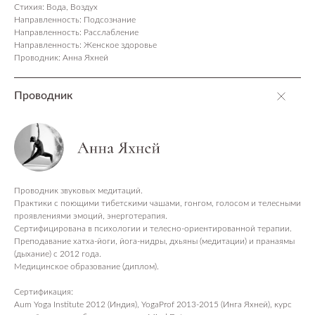
Стихия: Вода, Воздух
Направленность: Подсознание
Направленность: Расслабление
Направленность: Женское здоровье
Проводник: Анна Яхней
Проводник
ПОСЕТИТЕЛЯМ
Пространство
О нас пишут
Проводник звуковых медитаций.
Практики с поющими тибетскими чашами, гонгом, голосом и телесными
Магазин
проявлениями эмоций, энерготерапия.
Контакты
Сертифицирована в психологии и телесно-ориентированной терапии.
Преподавание хатха-йоги, йога-нидры, дхьяны (медитации) и пранаямы
ПАРТНЕРАМ
(дыхание) с 2012 года.
Медицинское образование (диплом).
Аренда
Сотрудничество
Сертификация:
Продукция
Aum Yoga Institute 2012 (Индия), YogaProf 2013-2015 (Инга Яхней), курс
Вакансии