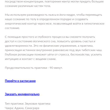
посредством концентрации, повторения мантр могли придать большее
сознание различным частям тела.
Мы используем разновидность ньясы в йога-нидре, чтобы перемещать
наше сознание по телу в определенном порядке и создавать
энергетический контур через мозг, позволяющий войти в гипнотическое
состояние.
С помощью простого и глубокого процесса вы сможете получить
доступ к состоянию йогического сна, повысить уровень счастья и
удовлетворенности. Это не физические упражнения, а практика,
приносящая истинное внутреннее равновесие под звук тибетских чаш.
Глубокая релаксации поможет уйти от стресса, беспокойства, усилить
интуицию и контакт с вещими снами.
Продолжительность практики - 90 минут.
Перейти в расписание
Заказать индивидуально
Тип практики: Звуковая практика
Чакра: Аджна, Сахасрара