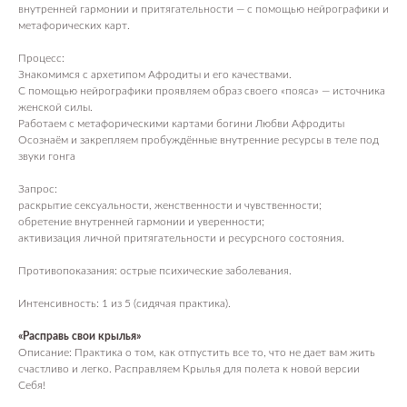
внутренней гармонии и притягательности — с помощью нейрографики и
метафорических карт.
Процесс:
Знакомимся с архетипом Афродиты и его качествами.
С помощью нейрографики проявляем образ своего «пояса» — источника
женской силы.
Работаем с метафорическими картами богини Любви Афродиты
Осознаём и закрепляем пробуждённые внутренние ресурсы в теле под
звуки гонга
Запрос:
раскрытие сексуальности, женственности и чувственности;
обретение внутренней гармонии и уверенности;
активизация личной притягательности и ресурсного состояния.
Противопоказания: острые психические заболевания.
Интенсивность: 1 из 5 (сидячая практика).
«Расправь свои крылья»
Описание: Практика о том, как отпустить все то, что не дает вам жить
счастливо и легко. Расправляем Крылья для полета к новой версии
Себя!