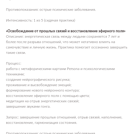
Магазин
Противопоказания: острые психические заболевания.
Контакты
Интенсивность: 1 из 5 (сидячая практика)
ПАРТНЕРАМ
«Освобождение от прошлых связей и восстановление эфирного поля»
Аренда
Описание: энергетическая связь между людьми сохраняется 7 лет и
Сотрудничество
более после разрыва отношений, что может негативно влиять на
самочувствие и личную жизнь. Практика помогает осознанно завершить
Продукция
такие связи.
Вакансии
Консалтинг и продюсирование
Процесс:
ПОКУПАТЕЛЯМ
работа с метафорическими картами Persona и психологическими
техниками;
Оплата, доставка, возврат
создание нейрографического рисунка;
Публичная оферта
проживание и высвобождение эмоций;
Политика обработки данных
формирование нового нейронного контура;
Пользовательское соглашение
восстановление эфирного поля с помощью цвета;
Оферта посещения занятий
медитация на отрыв энергетических связей;
завершение звуками гонга.
Оферта подарочных сертификатов
Запрос: завершение прошлых отношений, отрыв связей, наполнение,
БУДЬ БЛИЖЕ К НАМ
восстановление, гармонизация состояния.
Пишем о закрытых практиках и важных новостях
Противопоказания: острые психические заболевания.