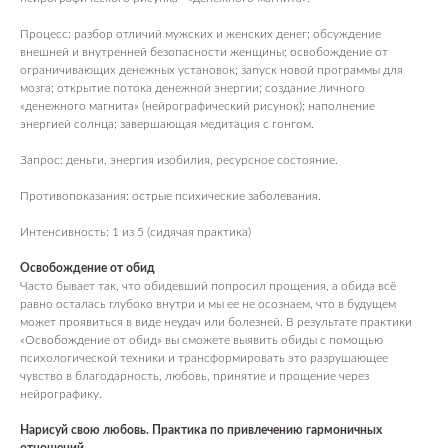
Процесс: разбор отличий мужских и женских денег; обсуждение
внешней и внутренней безопасности женщины; освобождение от
ограничивающих денежных установок; запуск новой программы для
мозга; открытие потока денежной энергии; создание личного
«денежного магнита» (нейрографический рисунок); наполнение
энергией солнца; завершающая медитация с гонгом.
Запрос: деньги, энергия изобилия, ресурсное состояние.
Противопоказания: острые психические заболевания.
Интенсивность: 1 из 5 (сидячая практика)
Освобождение от обид
Часто бывает так, что обидевший попросил прощения, а обида всё
равно осталась глубоко внутри и мы ее не осознаем, что в будущем
может проявиться в виде неудач или болезней. В результате практики
«Освобождение от обид» вы сможете выявить обиды с помощью
психологической техники и трансформировать это разрушающее
чувство в благодарность, любовь, принятие и прощение через
нейрографику.
Нарисуй свою любовь. Практика по привлечению гармоничных