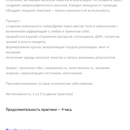
Описание: активация женской энергии и реализация потенциала через
создание нейрографического рисунка. Каждая женщина от природы
обладает мощной энергией — важно научиться её использовать.
Процесс:
создание уникального нейроДрева через аватар тела и нейролинии с
включением аффирмаций о любви и принятии себя;
проработка корней: отражение ресурсов, потенциала, ДНК, талантов,
знаний и опыта предков;
формирование кроны: визуализация плодов реализации, мечт и
желаний;
получение заряда женской энергии и запуск желаемых результатов.
Запрос: принятие себя, самоценность, женственность, желания,
энергия, гармонизация состояния, наполнение.
Противопоказания: острые психические заболевания.
Интенсивность: 1 из 5 (сидячая практика)
Продолжительность практики — 4 часа.