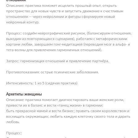
отношений
Описание: практика поможет исцелить прошлый опыт, открыть
пространство для новых чувств и запустить движение к счастливым
отношениям — через нейролинии и фигуры сформируем новый
нейронный контур.
Процесс: создаём нейрографический рисунок, (балансируем отношения,
выходим из повторяющихся сценариев), работаем с метафорическими
картами любви, завершаем гонг‑медитацией (переводим мозг в альфа‑ и
тета‑волны для привлечения гармоничных отношений).
Запрос: гармонизация отношений и привлечение партнёра.
Противопоказания: острые психические заболевания.
Интенсивность: 1 из 5 (сидячая практика)
Архетипы женщины
Описание: практика помогает диагностировать ваши женские роли,
привести их в баланс и вести «танец жизни» в гармонии:
быть прекрасной мамой и вести бизнес; править своим королевством и
восхищать окружающих; любить каждую клеточку своего тела и дарить
любовь.
Процесс: