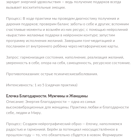
зарядит энергией удовольствия — ведь получение подарков всегда
вызывает восхитительные эмоции.
Процесс: В ходе практики мы проведем диагностику получения и
дарения подарков; проверим баланс заботы о себе и других; вспомним
счастливые моменты и возьмём из них ресурс; с помощью нейролиний
«вырастим» желаемые подарки в нейронном контуре; запустим
программу исполнения желаний. Завершим гонг‑медитацией и
посланием от внутреннего ребёнка через метафорические карты.
Запрос: гармонизация состояния, наполнение, реализация желаний,
уверенность в себе, опора на себя, самоценность, ресурсное состояние.
Противопоказания: острые психическиезаболевания.
Интенсивность: 1 из 5 (сидячая практика)
Елочка Благодарности. Мужчины и Женщины
Описание: Энергия благодарности — одна из самых
высоковибрационных для женщины. Практика любви и благодарности
себе, людям и Миру.
Процесс: Создаем нейрографический образ — ёлочку, наполняемся
радостью и гармонией. Берём за потенциал неосуществлённое в
прошлом году — то, что обязательно сбудется в новом. Формируем