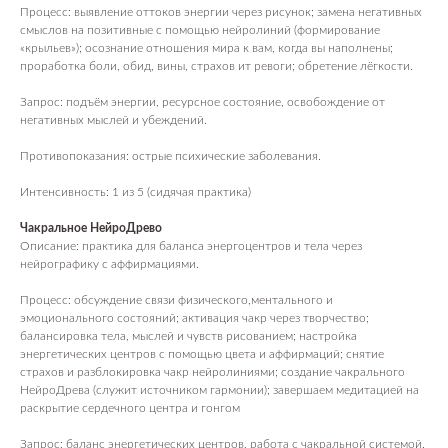
Процесс: выявление оттоков энергии через рисунок; замена негативных
смыслов на позитивные с помощью нейролиний (формирование
«крыльев»); осознание отношения мира к вам, когда вы наполнены;
проработка боли, обид, вины, страхов ит ревоги; обретение лёгкости.
Запрос: подъём энергии, ресурсное состояние, освобождение от
негативных мыслей и убеждений.
Противопоказания: острые психические заболевания.
Интенсивность: 1 из 5 (сидячая практика)
Чакральное НейроДрево
Описание: практика для баланса энергоцентров и тела через
нейрографику с аффирмациями.
Процесс: обсуждение связи физического,ментального и
эмоционального состояний; активация чакр через творчество;
балансировка тела, мыслей и чувств рисованием; настройка
энергетических центров с помощью цвета и аффирмаций; снятие
страхов и разблокировка чакр нейролиниями; создание чакрального
НейроДрева (служит источником гармонии); завершаем медитацией на
раскрытие сердечного центра и гонгом
Запрос: баланс энергетических центров, работа с чакральной системой.