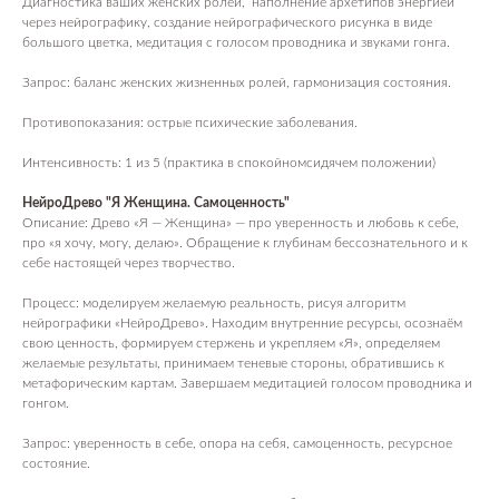
Диагностика ваших женских ролей, наполнение архетипов энергией
через нейрографику, создание нейрографического рисунка в виде
большого цветка, медитация с голосом проводника и звуками гонга.
Запрос: баланс женских жизненных ролей, гармонизация состояния.
Противопоказания: острые психические заболевания.
Интенсивность: 1 из 5 (практика в спокойномсидячем положении)
НейроДрево "Я Женщина. Самоценность"
Описание: Древо «Я — Женщина» — про уверенность и любовь к себе,
про «я хочу, могу, делаю». Обращение к глубинам бессознательного и к
себе настоящей через творчество.
Процесс: моделируем желаемую реальность, рисуя алгоритм
нейрографики «НейроДрево». Находим внутренние ресурсы, осознаём
свою ценность, формируем стержень и укрепляем «Я», определяем
желаемые результаты, принимаем теневые стороны, обратившись к
метафорическим картам. Завершаем медитацией голосом проводника и
гонгом.
Запрос: уверенность в себе, опора на себя, самоценность, ресурсное
состояние.