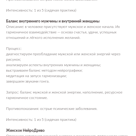
Интенсивность: 1 из 5 (сидячая практика)
Согласие с политикой обработки данных
Баланс внутреннего мужчины и внутренней женщины
Описание: в человеке присутствуют мужское и женское начала. Их
Подписаться
гармоничное взаимодействие — основа счастья, удачи, успешных
отношений и лёгкого исполнения желаний.
Процесс:
Общество с ограниченной
диагностируем преобладание мужской или женской энергий через
ответственностью
рисунок;
«ДЕВЕЛОПМЕНТ-СИТИ»
ООО «ДЕВЕЛОПМЕНТ-СИТИ»
анализируем аспекты внутренних мужчины и женщины;
ИНН: 7703441890
Разработано FIRSTOV x MORINA
выстраиваем баланс методом нейрографики;
Юридический адрес: 123100,
Московская область, г. Москва, ул.
медитация на запуск гармонизации;
2-я Черногрязская, д. 6, к. 1, ЖК
завершаем звуками гонга.
REDSIDE
E-mail: info@pheromonewomen.com
Телефон: +7 (901) 731-13-73
Запрос: баланс мужской и женской энергии, наполнение, ресурсное
гармоничное состояние.
Противопоказания: острые психические заболевания.
Интенсивность: 1 из 5 (сидячая практика)
Женское НейроДрево