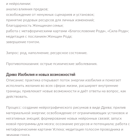
и нейролинии:
анализ влияния предков;
освобождение от ненужных сценариев и установок;
принятие родовых ресурсов для личных изменений;
благодарность Женщинам семьи;
работа с метафорическими картами «Благословение Рода», «Сила Рода»;
медитация с посланием Женщин Рода;
завершение гонгом.
Запрос: род, наполнение, ресурсное состояние.
Противопоказания: острые психические заболевания.
Древо Изобилия и новых возможностей
Описание: практика открывает поток энергии изобилия и помогает
исполнить желания во всех сферах жизни, расширяет внутренние
границы, привлекает новые возможности и даёт ответы на вопрос, как
действовать.
Процесс: создание нейрографического рисункав в виде Древа; прилив
материальной энергии; освобождение от ограничивающих установок и
ПОСЕТИТЕЛЯМ
негативных эмоций; формирование новых нейронных связей; запуск
новой программы для мозга; осознание ресурсов и потенциала; работа с
Пространство
метафорическими картами Успеха; медитация голосом проводника и
О нас пишут
звуками гонга.