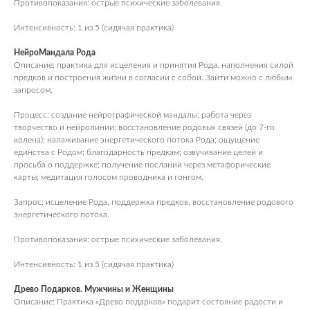
Противопоказания: острые психические заболевания.
Интенсивность: 1 из 5 (сидячая практика)
НейроМандала Рода
Описание: практика для исцеления и принятия Рода, наполнения силой
предков и построения жизни в согласии с собой. Зайти можно с любым
запросом.
Процесс: создание нейрографической мандалы; работа через
творчество и нейролинии; восстановление родовых связей (до 7‑го
колена); налаживание энергетического потока Рода; ощущение
единства с Родом; благодарность предкам; озвучивание целей и
просьба о поддержке; получение посланий через метафорические
карты; медитация голосом проводника и гонгом.
Запрос: исцеление Рода, поддержка предков, восстановление родового
энергетического потока.
Противопоказания: острые психические заболевания.
Интенсивность: 1 из 5 (сидячая практика)
Древо Подарков. Мужчины и Женщины
Описание: Практика «Древо подарков» подарит состояние радости и