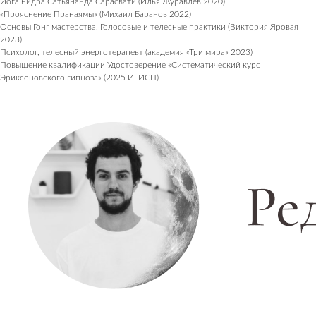
Йога нидра Сатьянанда Сарасвати (Илья Журавлев 2020)
Консалтинг и продюсирование
«Прояснение Пранаямы» (Михаил Баранов 2022)
ПОКУПАТЕЛЯМ
Основы Гонг мастерства. Голосовые и телесные практики (Виктория Яровая
Оплата, доставка, возврат
2023)
Психолог, телесный энерготерапевт (академия «Три мира» 2023)
Публичная оферта
Повышение квалификации Удостоверение «Систематический курс
Политика обработки данных
Эриксоновского гипноза» (2025 ИГИСП)
Пользовательское соглашение
Оферта посещения занятий
Оферта подарочных сертификатов
БУДЬ БЛИЖЕ К НАМ
Пишем о закрытых практиках и важных новостях
Согласие с политикой обработки данных
Подписаться
Общество с ограниченной
ответственностью