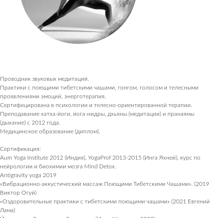
Проводник звуковых медитаций.
Практики с поющими тибетскими чашами, гонгом, голосом и телесными
ПОСЕТИТЕЛЯМ
проявлениями эмоций, энерготерапия.
Пространство
Сертифицирована в психологии и телесно-ориентированной терапии.
Преподавание хатха-йоги, йога-нидры, дхьяны (медитации) и пранаямы
О нас пишут
(дыхание) с 2012 года.
Медицинское образование (диплом).
Магазин
Контакты
Сертификация:
Aum Yoga Institute 2012 (Индия), YogaProf 2013-2015 (Инга Яхней), курс по
ПАРТНЕРАМ
нейрологии и биохимии мозга Mind Detox.
Antigravity yoga 2019
Аренда
«Вибрационно-аккустический массаж Поющими Тибетскими Чашами». (2019
Сотрудничество
Виктор Огуй)
Продукция
«Оздоровительные практики с тибетскими поющими чашами» (2021 Евгений
Вакансии
Лама)