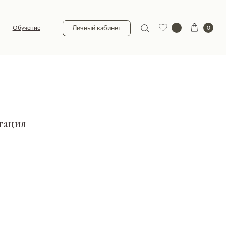
0
Личный кабинет
тация