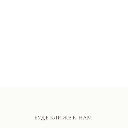
БУДЬ БЛИЖЕ К НАМ
Пишем о закрытых практиках и
важных новостях
Согласие с политикой обработки данных
Подписаться
Разработано FIRSTOV x MORINA