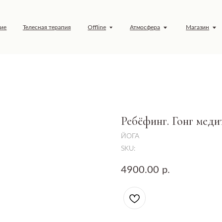
елесная терапия
Offline
Атмосфера
Магазин
Обучение
Ребёфинг. Гонг меди
ЙОГА
SKU:
4900.00
р.