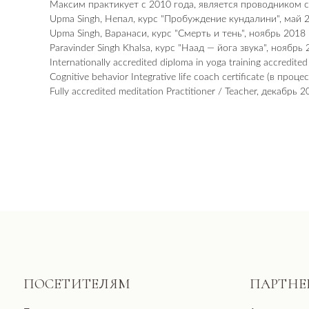
Максим практикует с 2010 года, является проводником с
Upma Singh, Непал, курс "Пробуждение кундалини", май 
Upma Singh, Варанаси, курс "Смерть и тень", ноябрь 2018
Paravinder Singh Khalsa, курс "Наад — йога звука", ноябрь
ПОСЕТИТЕЛЯМ
ПАРТНЕРАМ
Internationally accredited diploma in yoga training accred
Cognitive behavior Integrative life coach certificate (в пр
Пространство
Аренда
Fully accredited meditation Practitioner / Teacher, декабрь
Сотрудничество
О нас пишут
Магазин
Продукция
Контакты
Вакансии
Консалтинг и продюсир
Общество с ограниченной отве
ООО «ДЕВЕЛОПМЕНТ-СИТИ»
ИНН: 7703441890
Юридический адрес: 123100, Москов
Черногрязская, д. 6, к. 1, ЖК REDS
E-mail: info@pheromonewomen.com
Телефон: +7 (901) 731-13-73