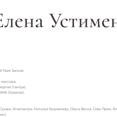
 Nam Sarovar.
 массажа.
ргии (тантра).
MA (Gobinde).
Сказка, Агнитантра, Наталья Кузьмичева, Ольга Весна, Сева Прем, Ал
мс).