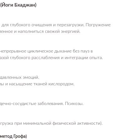
(Йоги Бхаджан)
для глубокого очищения и перезагрузки. Погружение
ленное и наполниться свежей энергией.
непрерывное циклическое дыхание без пауз в
зой глубокого расслабления и интеграции опыта.
одавленных эмоций.
ы и насыщение тканей кислородом.
дечно-сосудистые заболевания. Психозы.
агрузка при минимальной физической активности).
метод Грофа)