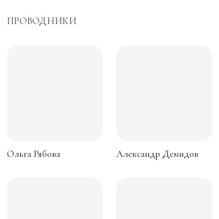
ПОСЕТИТЕЛЯМ
Пространство
О нас пишут
Магазин
Контакты
ПАРТНЕРАМ
Аренда
Сотрудничество
Продукция
Вакансии
Консалтинг и продюсирование
ПОКУПАТЕЛЯМ
Оплата, доставка, возврат
Публичная оферта
Политика обработки данных