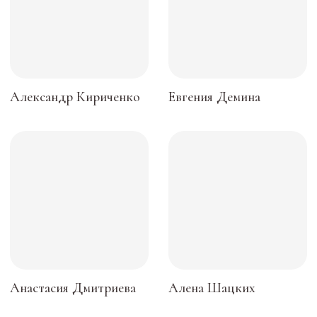
Пользовательское соглашение
Оферта посещения занятий
Оферта подарочных сертификатов
БУДЬ БЛИЖЕ К НАМ
Пишем о закрытых практиках и важных новостях
Согласие с политикой обработки данных
Подписаться
Общество с ограниченной
ответственностью
«ДЕВЕЛОПМЕНТ-СИТИ»
ООО «ДЕВЕЛОПМЕНТ-СИТИ»
ИНН: 7703441890
Разработано FIRSTOV x MORINA
Юридический адрес: 123100,
Московская область, г. Москва, ул.
2-я Черногрязская, д. 6, к. 1, ЖК
REDSIDE
E-mail: info@pheromonewomen.com
Телефон: +7 (901) 731-13-73