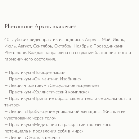
— Лекция «Пробуждение уникальной женщины. Жизнь и ее
чувствование через тело»
— Практикум «Медитация на раскрытие творческого
потенциала и проявления себя в мире»
— Лекция «Секс как ресурс»
— Лекция «Истинное и ложное я. Возвращение к своей
природе»
— Практикум «Йога-Нидра. Путь к подсознанию»
— Практикум «Стойкость. Практика Кундалини»
— Практикум «Мантра на восстановление с Божественной
матерью»
— Практикум «Восточный танец. Танец жизни»
— Практикум «Медитация. Ресурсное состояние»
— Практикум «Раскрытие сердца. Медитация»
— Практикум «Медитация. Осознанность и благодарность»
— Практикум «Мантра на восстановление контакта с
Божественной матерью»
— Практикум «Истинное и ложное „Я"»
— Практикум «Практика „Доверие"»
— Лекция «Human design. День рождения»
— Практикум «Ом-чантинг. Мантры перерождения»
— Практикум «Ритуал Ягья»
— Практикум «Медитация на расслабление и принятие»
— Лекция «Соляр. 12 сфер жизни»
— Практикум «Церемония в день рождения. Кундалини»
— Лекция «HD. Луна в карте»
— Лекция «Новолуние. Исполнение желаний»
— Практикум «Истинный танец в темноте»
— Лекция «Луна и ее влияние на женщину»
— Human Design. Женщина и Мужчина