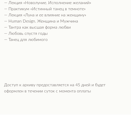
Ольга Рябова
Александр Демидов
Александр Кириченко
Евгения Демина
Анастасия Дмитриева
Алена Шацких