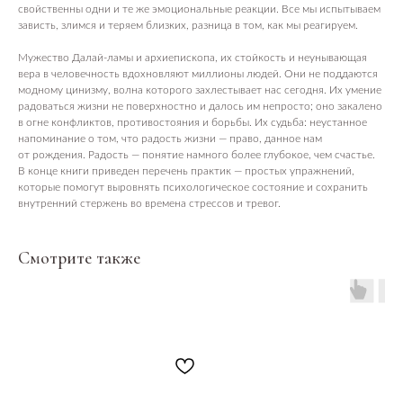
свойственны одни и те же эмоциональные реакции. Все мы испытываем
зависть, злимся и теряем близких, разница в том, как мы реагируем.
Мужество Далай-ламы и архиепископа, их стойкость и неунывающая
вера в человечность вдохновляют миллионы людей. Они не поддаются
модному цинизму, волна которого захлестывает нас сегодня. Их умение
радоваться жизни не поверхностно и далось им непросто; оно закалено
в огне конфликтов, противостояния и борьбы. Их судьба: неустанное
напоминание о том, что радость жизни — право, данное нам
от рождения. Радость — понятие намного более глубокое, чем счастье.
В конце книги приведен перечень практик — простых упражнений,
которые помогут выровнять психологическое состояние и сохранить
внутренний стержень во времена стрессов и тревог.
Смотрите также
ПОСЕТИТЕЛЯМ
Пространство
О нас пишут
Магазин
Контакты
ПАРТНЕРАМ