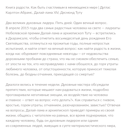
Книга радости. Как быть счастливым в меняющемся мире | Дуглас
Карлтон Абрамс, Далай-лама XIV, Десмонд Туту
Два великих духовных лидера. Пять дней. Один вечный вопрос.
В апреле 2015 года два самых радостных человека на свете — лауреаты
Нобелевской премии Далай-лама и архиепископ Туту — встретились
в Дхарамсале, чтобы отметить восьмидесятый день рождения Его
Святейшества, оглянуться на прожитые годы, полные непростых
испытаний, и найти ответ на вечный вопрос: как найти радость в жизни,
когда нас обуревают повседневные невзгоды — от недовольства
дорожными пробками до страха, что мы не сможем обеспечить семью,
от злости на тех, кто несправедливо с нами обошелся, до горя утраты
любимого человека, от опустошенности, которую приносит тяжелая
болезнь, до бездны отчаяния, приходящей со смертью?
Диалоги велись в течение недели. Духовные мастера обсуждали
препятствия, которые мешают нам радоваться жизни, подробно
проговаривали негативные эмоции, их воздействие на человека
и главное — ответ на вопрос «что делать?». Как справиться с гневом,
яростью, горем утраты, отчаянием, разочарованием, завистью? Отвечая
на вопросы, Далай-лама и архиепископ приводят примеры из своей
жизни, общаясь с читателем на равных, все время подчеркивая, что
каждому человеку, будь он духовным лидером или одним
из современных людей, живущих в суете материалистического мира,