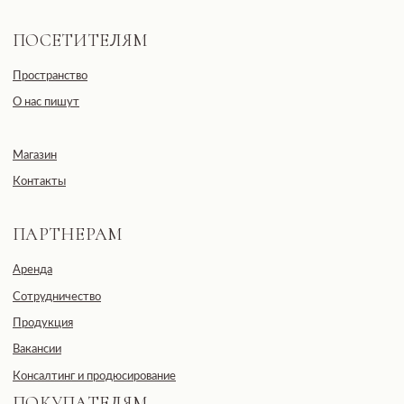
Подписаться
Общество с ограниченной
ответственностью
«ДЕВЕЛОПМЕНТ-СИТИ»
ООО «ДЕВЕЛОПМЕНТ-СИТИ»
ИНН: 7703441890
Разработано FIRSTOV x MORINA
Юридический адрес: 123100,
Московская область, г. Москва, ул.
2-я Черногрязская, д. 6, к. 1, ЖК
REDSIDE
E-mail: info@pheromonewomen.com
Телефон: +7 (901) 731-13-73