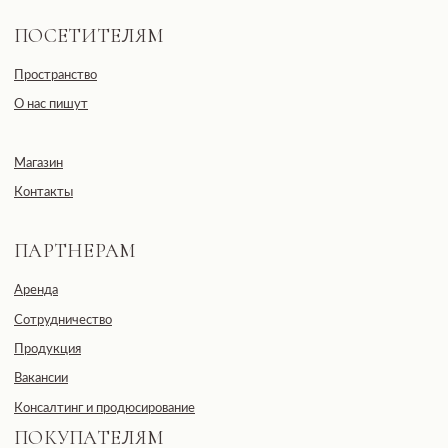
Пишем о закрытых практиках и важных новостях
Согласие с политикой обработки данных
Подписаться
Общество с ограниченной
ответственностью
«ДЕВЕЛОПМЕНТ-СИТИ»
ООО «ДЕВЕЛОПМЕНТ-СИТИ»
ИНН: 7703441890
Разработано FIRSTOV x MORINA
Юридический адрес: 123100,
Московская область, г. Москва, ул.
2-я Черногрязская, д. 6, к. 1, ЖК
REDSIDE
E-mail: info@pheromonewomen.com
Телефон: +7 (901) 731-13-73