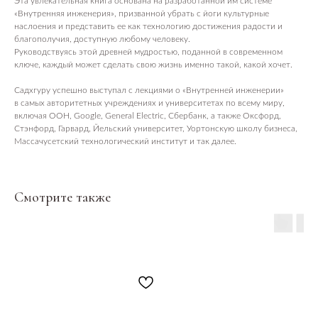
Эта увлекательная книга основана на разработанной им системе
«Внутренняя инженерия», призванной убрать с йоги культурные
наслоения и представить ее как технологию достижения радости и
благополучия, доступную любому человеку.
Руководствуясь этой древней мудростью, поданной в современном
ключе, каждый может сделать свою жизнь именно такой, какой хочет.
Садхгуру успешно выступал с лекциями о «Внутренней инженерии»
в самых авторитетных учреждениях и университетах по всему миру,
включая ООН, Google, General Electric, Сбербанк, а также Оксфорд,
Стэнфорд, Гарвард, Йельский университет, Уортонскую школу бизнеса,
Массачусетский технологический институт и так далее.
Смотрите также
ПОСЕТИТЕЛЯМ
Пространство