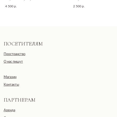
REDSIDE
гармония тела и души»
посланием
E-mail: info@pheromonewomen.com
4 500
р.
2 500
р.
Телефон: +7 (901) 731-13-73