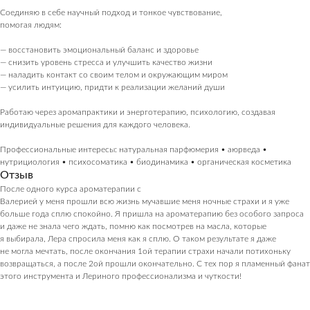
Соединяю в себе научный подход и тонкое чувствование,
помогая людям:
— восстановить эмоциональный баланс и здоровье
— снизить уровень стресса и улучшить качество жизни
— наладить контакт со своим телом и окружающим миром
ПОСЕТИТЕЛЯМ
— усилить интуицию, придти к реализации желаний души
Пространство
Работаю через аромапрактики и энерготерапию, психологию, создавая
О нас пишут
индивидуальные решения для каждого человека.
Магазин
Профессиональные интересы: натуральная парфюмерия • аюрведа •
Контакты
нутрициология • психосоматика • биодинамика • органическая косметика
Отзыв
ПАРТНЕРАМ
После одного курса ароматерапии с
Валерией у меня прошли всю жизнь мучавшие меня ночные страхи и я уже
Аренда
больше года сплю спокойно. Я пришла на ароматерапию без особого запроса
Сотрудничество
и даже не знала чего ждать, помню как посмотрев на масла, которые
я выбирала, Лера спросила меня как я сплю. О таком результате я даже
Продукция
не могла мечтать, после окончания 1ой терапии страхи начали потихоньку
Вакансии
возвращаться, а после 2ой прошли окончательно. С тех пор я пламенный фанат
Консалтинг и продюсирование
этого инструмента и Лериного профессионализма и чуткости!
ПОКУПАТЕЛЯМ
Оплата, доставка, возврат