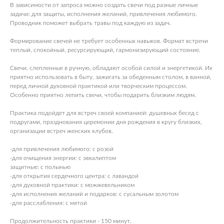
В зависимости от запроса можно создать свечи под разные личные
задачи: для защиты, исполнения желаний, привлечения любимого.
Проводник поможет выбрать травы под каждую из задач.
Формирование свечей не требует особенных навыков. Формат встречи
теплый, спокойный, ресурсирующий, гармонизирующий состояние.
Свечи, слепленные в ручную, обладают особой силой и энергетикой. Их
приятно использовать в быту, зажигать за обеденным столом, в ванной,
перед личной духовной практикой или творческим процессом.
Особенно приятно лепить свечи, чтобы подарить близким людям.
Практика подойдет для встреч своей компанией: душевных бесед с
подругами, празднования церемонии дня рождения в кругу близких,
организации встреч женских клубов.
-для привлечения любимого: с розой
-для очищения энергии: с эвкалиптом
защитные: с полынью
-для открытия сердечного центра: с лавандой
-для духовной практики: с можжевельником
-для исполнения желаний и подарков: с сусальным золотом
-для расслабления: с мятой
Продолжительность практики - 150 минут.