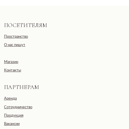
«ДЕВЕЛОПМЕНТ-СИТИ»
ООО «ДЕВЕЛОПМЕНТ-СИТИ»
ИНН: 7703441890
Разработано FIRSTOV x MORINA
Юридический адрес: 123100,
Московская область, г. Москва, ул.
2-я Черногрязская, д. 6, к. 1, ЖК
REDSIDE
E-mail: info@pheromonewomen.com
Телефон: +7 (901) 731-13-73