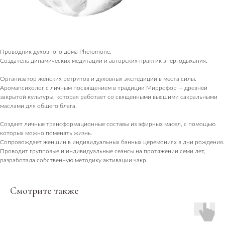
Проводник духовного дома Pheromone.
Создатель динамических медитаций и авторских практик энергодыхания.
Организатор женских ретритов и духовных экспедиций в места силы.
Аромапсихолог с личным посвящением в традиции Миррофор — древней
ПОСЕТИТЕЛЯМ
закрытой культуры, которая работает со священными высшими сакральными
маслами для общего блага.
Пространство
О нас пишут
Создает личные трансформационные составы из эфирных масел, с помощью
которых можно поменять жизнь.
Сопровождает женщин в индивидуальных банных церемониях в дни рождения.
Магазин
Проводит групповые и индивидуальные сеансы на протяжении семи лет,
Контакты
разработала собственную методику активации чакр.
ПАРТНЕРАМ
Смотрите также
Аренда
Сотрудничество
Продукция
Вакансии