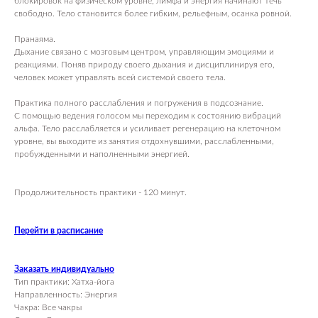
блокировок на физическом уровне, лимфа и энергия начинают течь
свободно. Тело становится более гибким, рельефным, осанка ровной.
Пранаяма.
Дыхание связано с мозговым центром, управляющим эмоциями и
реакциями. Поняв природу своего дыхания и дисциплинируя его,
человек может управлять всей системой своего тела.
Практика полного расслабления и погружения в подсознание.
С помощью ведения голосом мы переходим к состоянию вибраций
альфа. Тело расслабляется и усиливает регенерацию на клеточном
уровне, вы выходите из занятия отдохнувшими, расслабленными,
пробужденными и наполненными энергией.
Продолжительность практики - 120 минут.
Перейти в расписание
Заказать индивидуально
Тип практики: Хатха-йога
Направленность: Энергия
Чакра: Все чакры