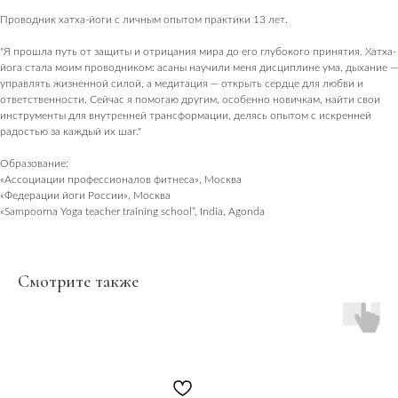
Проводник хатха-йоги с личным опытом практики 13 лет.
"Я прошла путь от защиты и отрицания мира до его глубокого принятия. Хатха-
йога стала моим проводником: асаны научили меня дисциплине ума, дыхание —
управлять жизненной силой, а медитация — открыть сердце для любви и
ответственности. Сейчас я помогаю другим, особенно новичкам, найти свои
инструменты для внутренней трансформации, делясь опытом с искренней
ПОСЕТИТЕЛЯМ
радостью за каждый их шаг."
Пространство
Образование:
О нас пишут
«Ассоциации профессионалов фитнеса», Москва
«Федерации йоги России», Москва
«Sampoorna Yoga teacher training school”, India, Agonda
Магазин
Контакты
ПАРТНЕРАМ
Смотрите также
Аренда
Сотрудничество
Продукция
Вакансии
Консалтинг и продюсирование
ПОКУПАТЕЛЯМ