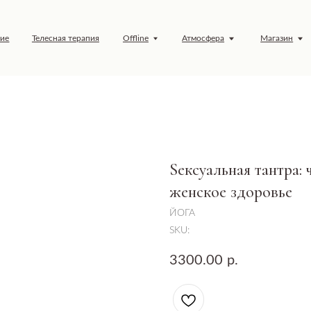
елесная терапия
Offline
Атмосфера
Магазин
Обучение
Sексуальная тантра: 
женское здоровье
ЙОГА
SKU:
3300.00
р.