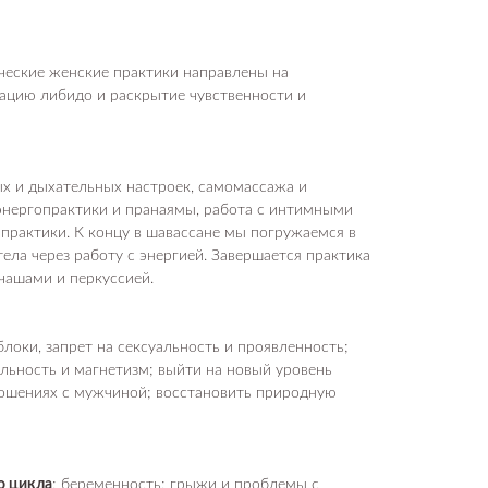
ческие женские практики направлены на
ацию либидо и раскрытие чувственности и
ых и дыхательных настроек, самомассажа и
 энергопрактики и пранаямы, работа с интимными
 практики. К концу в шавассане мы погружаемся в
тела через работу с энергией. Завершается практика
чашами и перкуссией.
локи, запрет на сексуальность и проявленность;
льность и магнетизм; выйти на новый уровень
ношениях с мужчиной; восстановить природную
о цикла
; беременность; грыжи и проблемы с