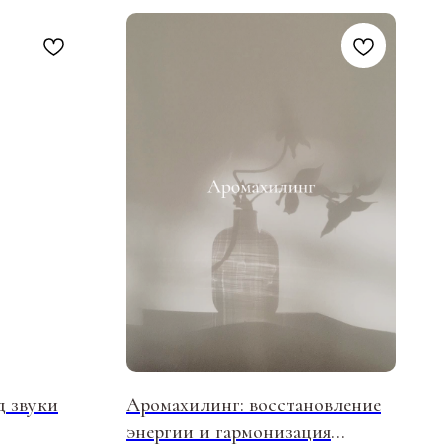
БУДЬ БЛИЖЕ К НАМ
Пишем о закрытых практиках и
важных новостях
д звуки
Аромахилинг: восстановление
энергии и гармонизация