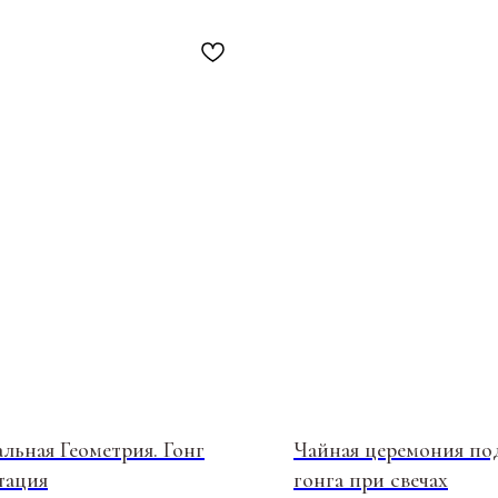
ПОКУПАТЕЛЯМ
Оплата, доставка, возврат
льная Геометрия. Гонг
Чайная церемония по
Публичная оферта
тация
гонга при свечах
Политика обработки данных