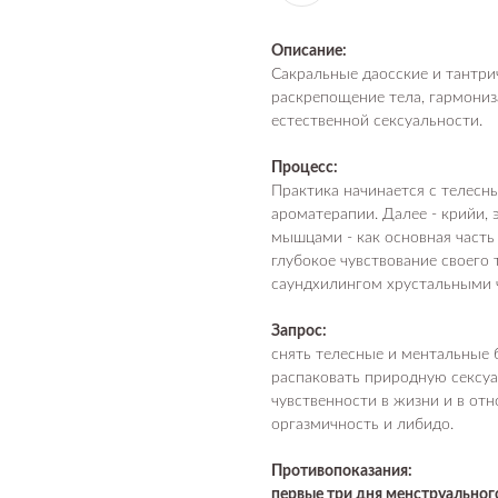
Описание:
Сакральные даосские и тантри
раскрепощение тела, гармониз
естественной сексуальности.
Процесс:
Практика начинается с телесн
ароматерапии. Далее - крийи,
мышцами - как основная часть
глубокое чувствование своего 
саундхилингом хрустальными 
Запрос:
снять телесные и ментальные б
распаковать природную сексуа
чувственности в жизни и в от
оргазмичность и либидо.
Противопоказания:
первые три дня менструальног