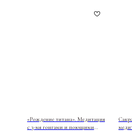
ПОСЕТИТЕЛЯМ
ПАРТНЕРАМ
Пространство
Аренда
«Рождение титана». Медитация
Сакра
Сотрудничество
О нас пишут
с 3-мя гонгами и поющими
меди
Магазин
Продукция