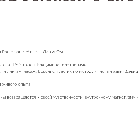
и Pheromone. Учитель Дарья Ом
 волна ДАО школы Владимира Голотропчука.
и и лингам масаж. Ведение практик по методу «Чистый язык» Дэвида
и живого опыта.
ы возвращаются к своей чувственности, внутреннему магнетизму и