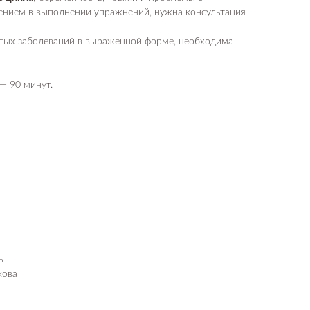
ением в выполнении упражнений, нужна консультация
стых заболеваний в выраженной форме, необходима
— 90 минут.
ь
кова