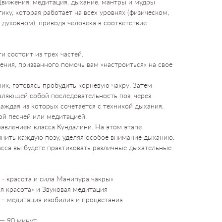
 Движения, медитация, дыхание, мантры и мудры
ку, которая работает на всех уровнях (физическом,
духовном), приводя человека в соответствие
 состоит из трех частей.
ения, призванного помочь вам «настроиться» на свое
ик, готовясь пробудить корневую чакру. Затем
авляющей собой последовательность поз, через
каждая из которых сочетается с техникой дыхания.
ой песней или медитацией.
авлением класса Кундалини. На этом этапе
нить каждую позу, уделяя особое внимание дыханию.
асса вы будете практиковать различные дыхательные
 - красота и сила Манипура чакры»
я красота» и Звуковая медитация
я – медитация изобилия и процветания
— 90 минут.