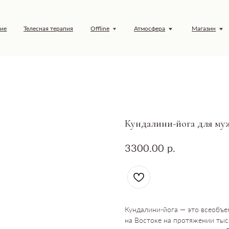
елесная терапия
Offline
Атмосфера
Магазин
Обучение
Кундалини-йога для м
р.
3300.00
Кундалини-йога — это всеобъе
на Востоке на протяжении тыс