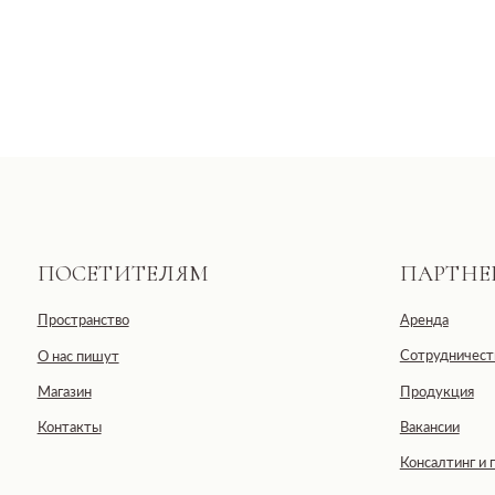
ПОСЕТИТЕЛЯМ
ПАРТНЕРАМ
Пространство
Аренда
Сотрудничество
О нас пишут
Магазин
Продукция
Контакты
Вакансии
Консалтинг и продюсир
Общество с ограниченной отве
ООО «ДЕВЕЛОПМЕНТ-СИТИ»
ИНН: 7703441890
Юридический адрес: 123100, Москов
Черногрязская, д. 6, к. 1, ЖК REDS
E-mail: info@pheromonewomen.com
Телефон: +7 (901) 731-13-73