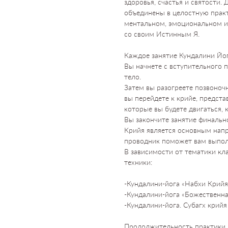
здоровья, счастья и святости.
объединены в целостную практи
ментальном, эмоциональном и 
со своим Истинным Я.
Каждое занятие Кундалини Йоги
Вы начнете с вступительного п
тело.
Затем вы разогреете позвоночн
вы перейдете к крийе, предст
которые вы будете двигаться, 
Вы закончите занятие финальн
Крийя является основным напр
проводник поможет вам выпол
В зависимости от тематики кл
техники:
-Кундалини-йога «Набхи Крийя
-Кундалини-йога «Божественна
-Кундалини-йога. Субагх крий
Продолжительность практики 