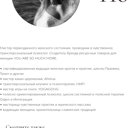
Мастер первозданного женского состояния, проводник в чувственное,
трансперсональный психолог. Создатель бренда ресурсных товаров для
женщин YOU ARE SO MUCH MORE.
ПОСЕТИТЕЛЯМ
• сертифицированная ведущая женских кругов и практик, школы Прамика,
Танит и другие
Пространство
• мастер какао-церемоний, Ahimsa
О нас пишут
• трансперсональный коучинг и психотерапия, МИП
• мастер игры на гонге, YOGAGONG
Магазин
• телесно-ориентированный психолог, школа системной и телесной терапии
Orgon и Интеграция
Контакты
• мастерица чувственных практик и жреческого массажа
• ведающая женщина, хранительница славянских традиций
ПАРТНЕРАМ
Аренда
Смотрите также
Сотрудничество