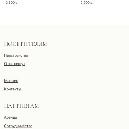
3 300
р.
5 500
р.
Общество с ограниченной
ответственностью
«ДЕВЕЛОПМЕНТ-СИТИ»
ООО «ДЕВЕЛОПМЕНТ-СИТИ»
ИНН: 7703441890
Разработано FIRSTOV x MORINA
Юридический адрес: 123100,
Московская область, г. Москва, ул.
2-я Черногрязская, д. 6, к. 1, ЖК
REDSIDE
E-mail: info@pheromonewomen.com
Телефон: +7 (901) 731-13-73