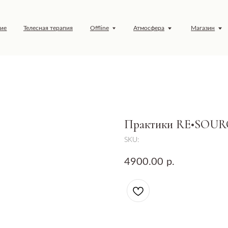
елесная терапия
Offline
Атмосфера
Магазин
Обучение
Практики RE•SOUR
SKU:
4900.00
р.