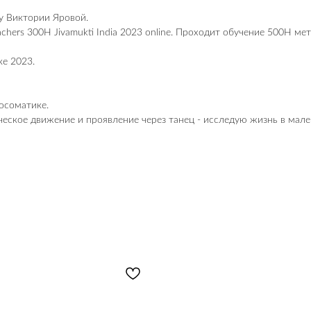
у Виктории Яровой.
hers 300H Jivamukti India 2023 online. Проходит обучение 500H мето
ке 2023.
хосоматике.
ическое движение и проявление через танец - исследую жизнь в ма