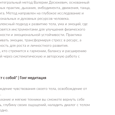
нтегральный метод Валерии Десюкевич, основанный
ных практик, дыхания, эмбодимента, движения, танца,
нга. Метод направлен на глубокое исследование и
ональных и духовных ресурсов человека.
лексный подход к развитию тела, ума и эмоций, где
новятся инструментами для улучшения физического
ности и эмоциональной устойчивости. Практика
ивать эмоции, трансформируя стресс в ресурс, а
ость для роста и личностного развития.
 кто стремится к гармонии, балансу и расширению
 через систематическую и авторскую работу с
 с собой" | Гонг медитация
ждение чувствования своего тела, освобождение от
.
ыхание и мягкие техники вы сможете вернуть себе
ь, глубину своих ощущений, наладить диалог с телом
одно.