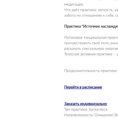
медитация.
Что даёт практика: легкость, у
забота по отношению к себе, с
Практика "Источник наслажден
Потоковая танцевальная прак
прочувствовать своё тело, рас
раскачать сексуальную энерги
Телесная активная практика - 
Продолжительность практики -
Перейти в расписание
Заказать индивидуально
Тип практики: Хатха-йога
Направленность: Очищение/Э