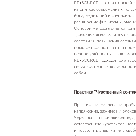
RE•SOURCE — это авторский и
на синтезе современных телес
йоги, медитаций и саундхилли
расширение физических, эмоци
Основой метода является комп
движение, дыхание и звук ста
состояния, повышения осознан
помогает распознавать и прож
неопределённость — в возможн
RE•SOURCE подходит для всех,
своих жизненных возможностей
собой.
Практика "Чувственный контакт
Практика направлена на пробу
напряжения, зажимов и блоков
Через осознанное движение, д
естественную чувствительност
и позволить энергии течь своб