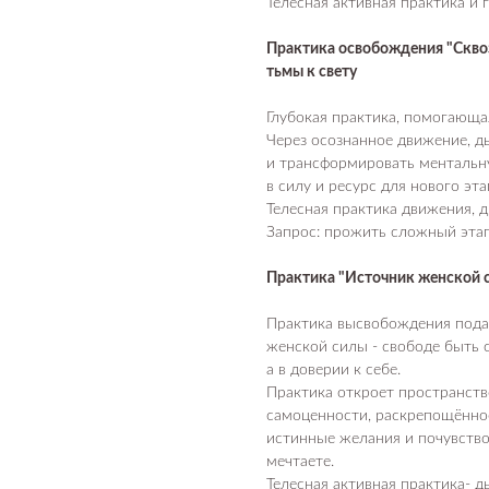
Телесная активная практика и 
Практика освобождения "Сквозь
тьмы к свету
Глубокая практика, помогающа
Через осознанное движение, д
и трансформировать ментальн
в силу и ресурс для нового эта
Телесная практика движения, д
Запрос: прожить сложный этап 
Практика "Источник женской си
Практика высвобождения пода
женской силы - свободе быть с
а в доверии к себе.
Практика откроет пространств
самоценности, раскрепощённос
истинные желания и почувство
мечтаете.
Телесная активная практика- ды