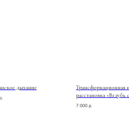
ПОКУПАТЕЛЯМ
Оплата, доставка, возврат
нское дыхание
Трансформационная и
Публичная оферта
расстановка «Вглубь 
р.
Политика обработки данных
7 000
р.
Пользовательское соглашение
ование
Оферта посещения занятий
Оферта подарочных сертификатов