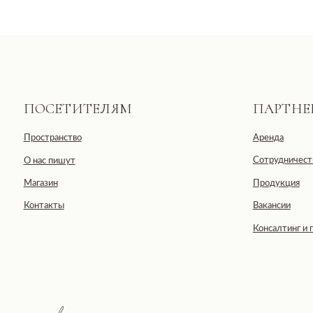
Общество с ограниченной отве
ООО «ДЕВЕЛОПМЕНТ-СИТИ»
ИНН: 7703441890
Юридический адрес: 123100, Москов
Черногрязская, д. 6, к. 1, ЖК REDS
E-mail: info@pheromonewomen.com
Телефон: +7 (901) 731-13-73