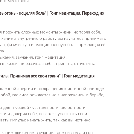
гонг медитация.
 огонь - исцеляя боль" | Гонг медитация. Переход из
я прожить сложные моменты жизни, не теряя себя.
ыхание и внутреннюю работу вы научитесь принимать
ую, физическую и эмоциональную боль, превращая её
па.
ыхания, звучания, гонг медитация.
в жизни, не разрушая себя; принять; отпустить.
лы. Принимая все свои грани" | Гонг медитация
вленной энергии и возвращения к истинной природе
обой, где сила рождается не в напряжении и борьбе,
о для глубокой чувственности, целостности,
ти и доверия себе, позволяя услышать свои
вать импульс начать жить, так как вы истинно
хание, движение, звучание, танец из тела и гонг