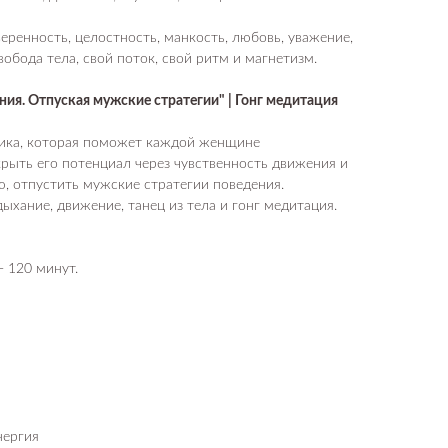
веренность, целостность, манкость, любовь, уважение,
вобода тела, свой поток, свой ритм и магнетизм.
ия. Отпуская мужские стратегии" | Гонг медитация
тика, которая поможет каждой женщине
крыть его потенциал через чувственность движения и
ю, отпустить мужские стратегии поведения.
дыхание, движение, танец из тела и гонг медитация.
 120 минут.
нергия