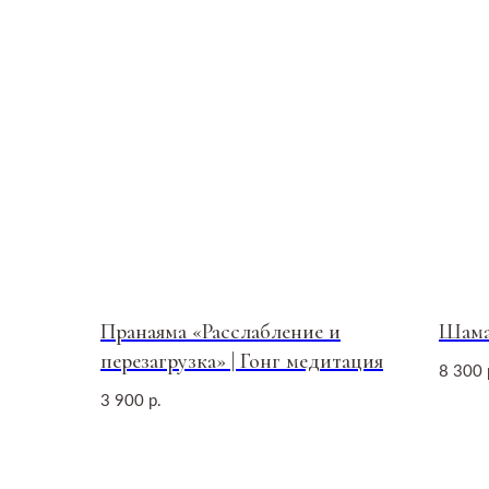
ПОСЕТИТЕЛЯМ
ПАРТНЕРАМ
Пространство
Аренда
Пранаяма «Расслабление и
Шама
Сотрудничество
О нас пишут
перезагрузка» | Гонг медитация
8 300
Магазин
Продукция
3 900
р.
Контакты
Вакансии
Консалтинг и продюсир