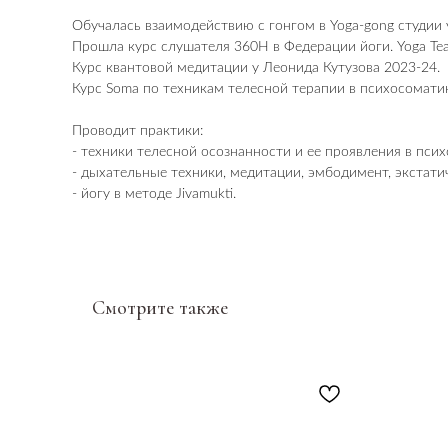
Обучалась взаимодействию с гонгом в Yoga-gong студии 
Прошла курс слушателя 360H в Федерации йоги. Yoga Teac
Курс квантовой медитации у Леонида Кутузова 2023-24.
Курс Soma по техникам телесной терапии в психосомати
Проводит практики:
- техники телесной осознанности и ее проявления в пси
- дыхательные техники, медитации, эмбодимент, экстат
- йогу в методе Jivamukti.
Смотрите также