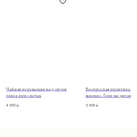
Общество с ограниченной
ответственностью
«ДЕВЕЛОПМЕНТ-СИТИ»
ООО «ДЕВЕЛОПМЕНТ-СИТИ»
ИНН: 7703441890
Разработано FIRSTOV x MORINA
Юридический адрес: 123100,
Московская область, г. Москва, ул.
2-я Черногрязская, д. 6, к. 1, ЖК
REDSIDE
E-mail: info@pheromonewomen.com
Телефон: +7 (901) 731-13-73
Чайная церемония под звуки
Воскресная практика «
гонга при свечах
жизни». Гонг-медитация
4 500
р.
3 300
р.