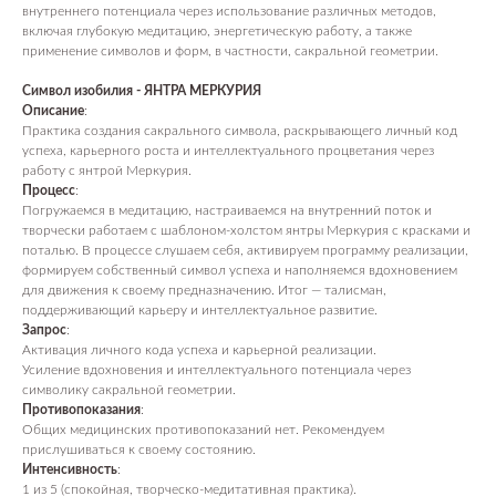
внутреннего потенциала через использование различных методов,
включая глубокую медитацию, энергетическую работу, а также
применение символов и форм, в частности, сакральной геометрии.
Символ изобилия - ЯНТРА МЕРКУРИЯ
Описание
:
Практика создания сакрального символа, раскрывающего личный код
успеха, карьерного роста и интеллектуального процветания через
работу с янтрой Меркурия.
Процесс
:
Погружаемся в медитацию, настраиваемся на внутренний поток и
творчески работаем с шаблоном-холстом янтры Меркурия с красками и
поталью. В процессе слушаем себя, активируем программу реализации,
формируем собственный символ успеха и наполняемся вдохновением
для движения к своему предназначению. Итог — талисман,
поддерживающий карьеру и интеллектуальное развитие.
Запрос
:
Активация личного кода успеха и карьерной реализации.
Усиление вдохновения и интеллектуального потенциала через
символику сакральной геометрии.
Противопоказания
:
Общих медицинских противопоказаний нет. Рекомендуем
прислушиваться к своему состоянию.
Интенсивность
:
1 из 5 (спокойная, творческо-медитативная практика).