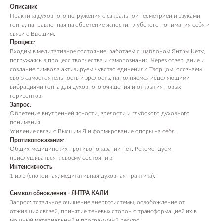
Описание
:
Практика духовного погружения с сакральной геометрией и звуками
гонга, направленная на обретение ясности, глубокого понимания себя и
связи с Высшим.
Процесс
:
Входим в медитативное состояние, работаем с шаблоном Янтры Кету,
погружаясь в процесс творчества и самопознания. Через созерцание и
создание символа активируем чувство единения с Творцом, осознаём
свою самостоятельность и зрелость, наполняемся исцеляющими
вибрациями гонга для духовного очищения и открытия новых
горизонтов.
Запрос
:
Обретение внутренней ясности, зрелости и глубокого духовного
понимания.
Усиление связи с Высшим Я и формирование опоры на себя.
Противопоказания
:
Общих медицинских противопоказаний нет. Рекомендуем
прислушиваться к своему состоянию.
Интенсивность
:
1 из 5 (спокойная, медитативная духовная практика).
Символ обновления - ЯНТРА КАЛИ
Запрос: тотальное очищение энергосистемы, освобождение от
отживших связей, принятие теневых сторон с трансформацией их в
мощный материальный и программный ресурс.