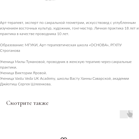
Вакансии
Консалтинг и продюсирование
ПОКУПАТЕЛЯМ
Арт-терапевт, эксперт по сакральной геометрии, искусствовед с углубленным
Оплата, доставка, возврат
изучением восточных культур, художник, гонг-мастер. Личная практика 18 лет и
практика в качестве проводника 10 лет.
Публичная оферта
Политика обработки данных
Образование: МГУКИ, Арт-терапевтическая школа «ОСНОВА», РГХПУ
Пользовательское соглашение
Строганова
Оферта посещения занятий
Оферта подарочных сертификатов
Ученица Милы Тумановой, проводник в женскую терапию через сакральные
практики.
БУДЬ БЛИЖЕ К НАМ
Ученица Виктории Яровой.
Ученица Vastu Veda UK Academy, школы Васту Ханны Саварской, академии
Пишем о закрытых практиках и важных новостях
Джйотиш Сергея Шлеенкова.
Смотрите также
Согласие с политикой обработки данных
Подписаться