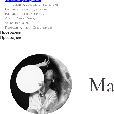
Заказать индивидуально
Тип практики: Сакральная геометрия
Направленность: Подсознание
Направленность: Намерение
Стихия: Земля, Воздух
Чакра: Все чакры
Проводник: Мария Савостьянова
Проводник
Проводник
ПОСЕТИТЕЛЯМ
Пространство
О нас пишут
Магазин
Контакты
ПАРТНЕРАМ
Аренда
Сотрудничество
Продукция