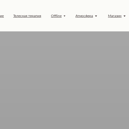
елесная терапия
Offline
Атмосфера
Магазин
Обучение