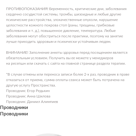
ПРОТИВОПОКАЗАНИЯ! Беременность, критические дни, заболевания
сердечно сосудистой системы, тромбы, шизоидные и любые другие
психические расстройства, злокачественные опухоли, нарушение
целостности кожного покрова стоп (раны, трещины, грибковые
заболевания и т. д.), повышенное давление, температура. Любые
заболевания могут обостриться после практики, поэтому на занятие
лучше приходить здоровым и психически устойчивым людям.
ВНИМАНИЕ! Заполнение анкеты здоровья перед посещением является
обязательным условием. Получить вы ee можете у менеджеров
на ресепшн или скачать c сайта на главной странице раздела терапии.
*В случае отмены или переноса записи более 2-х раз, проводник в праве
отказаться от приема, сумма оплаты сеанса может быть потрачена на
другую услугу Пространства.
Проводник: Егор Редькин
Проводник: Анна Шилова
Проводник: Даниил Алимпиев
Проводники
Проводники