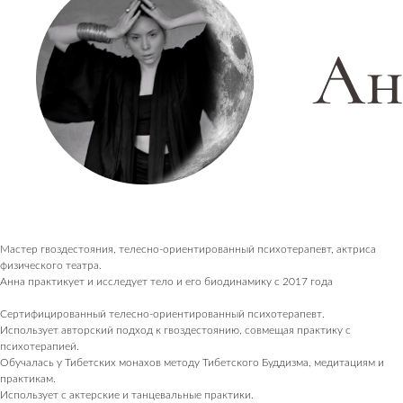
ПОСЕТИТЕЛЯМ
Мастер гвоздестояния, телесно-ориентированный психотерапевт, актриса
физического театра.
Пространство
Анна практикует и исследует тело и его биодинамику с 2017 года
О нас пишут
Сертифицированный телесно-ориентированный психотерапевт.
Магазин
Использует авторский подход к гвоздестоянию, совмещая практику с
Контакты
психотерапией.
Обучалась у Тибетских монахов методу Тибетского Буддизма, медитациям и
ПАРТНЕРАМ
практикам.
Использует с актерские и танцевальные практики.